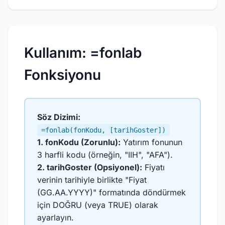
Kullanım: =fonlab
Fonksiyonu
Söz Dizimi:
=fonlab(fonKodu, [tarihGoster])
1. fonKodu (Zorunlu):
Yatırım fonunun
3 harfli kodu (örneğin, "IIH", "AFA").
2. tarihGoster (Opsiyonel):
Fiyatı
verinin tarihiyle birlikte "Fiyat
(GG.AA.YYYY)" formatında döndürmek
için DOĞRU (veya TRUE) olarak
ayarlayın.