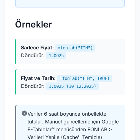
Örnekler
Sadece Fiyat:
=fonlab("IIH")
Döndürür:
1.0025
Fiyat ve Tarih:
=fonlab("IIH", TRUE)
Döndürür:
1.0025 (10.12.2025)
info
Veriler 6 saat boyunca önbellekte
tutulur. Manuel güncelleme için Google
E-Tablolar™ menüsünden FONLAB >
Verileri Yenile (Cache'i Temizle)